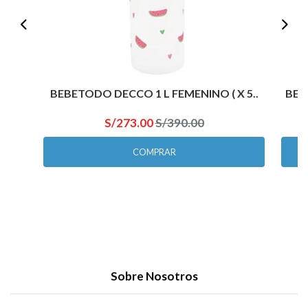
BEBETODO DECCO 1 L FEMENINO ( X 5..
BEB
S/273.00
S/390.00
COMPRAR
Sobre Nosotros