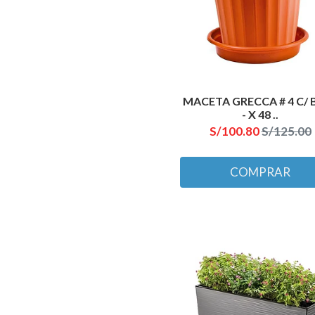
MACETA GRECCA # 4 C/ 
- X 48 ..
S/100.80
S/125.00
COMPRAR