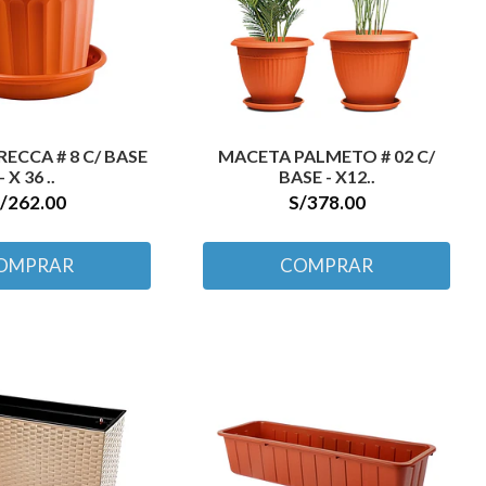
ECCA # 8 C/ BASE
MACETA PALMETO # 02 C/
- X 36 ..
BASE - X12..
/262.00
S/378.00
OMPRAR
COMPRAR