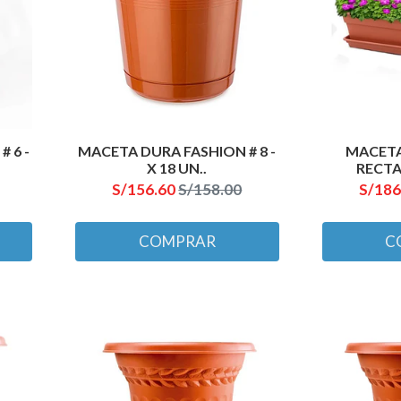
 6 -
MACETA DURA FASHION # 8 -
MACETA
X 18 UN..
RECTA
S/156.60
S/158.00
S/186
COMPRAR
C