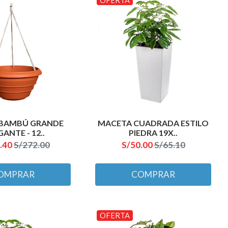
BAMBÚ GRANDE
MACETA CUADRADA ESTILO
ANTE - 12..
PIEDRA 19X..
.40
S/272.00
S/50.00
S/65.10
OMPRAR
COMPRAR
OFERTA