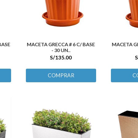
BASE
MACETA GRECCA # 6 C/ BASE
MACETA GR
- 30 UN..
S/135.00
S
COMPRAR
C