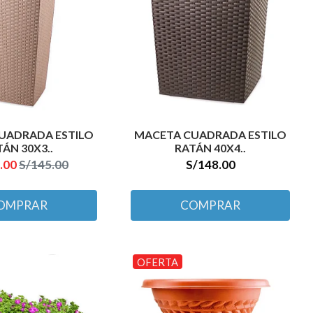
UADRADA ESTILO
MACETA CUADRADA ESTILO
ÁN 30X3..
RATÁN 40X4..
.00
S/145.00
S/148.00
OMPRAR
COMPRAR
OFERTA