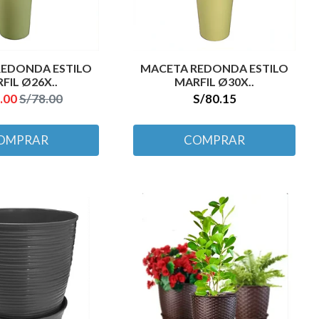
REDONDA ESTILO
MACETA REDONDA ESTILO
FIL Ø26X..
MARFIL Ø30X..
.00
S/78.00
S/80.15
OMPRAR
COMPRAR