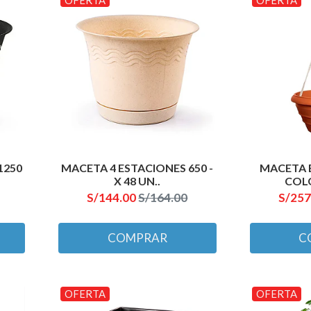
1250
MACETA 4 ESTACIONES 650 -
MACETA 
X 48 UN..
COLG
S/144.00
S/164.00
S/257
COMPRAR
C
OFERTA
OFERTA