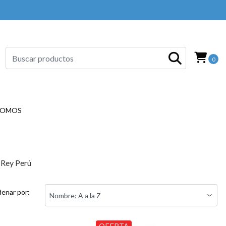
0
SOMOS
 Rey Perú
enar por:
OFERTA