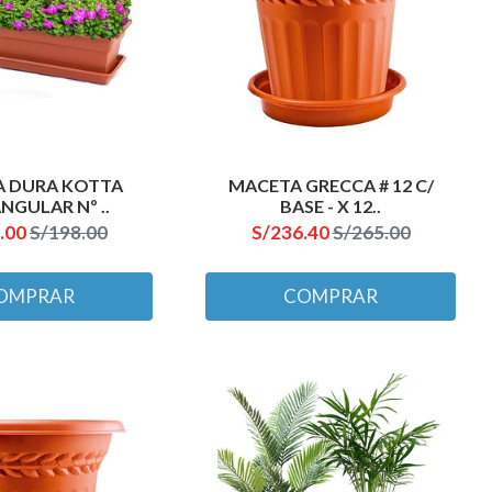
 DURA KOTTA
MACETA GRECCA # 12 C/
NGULAR Nº ..
BASE - X 12..
.00
S/198.00
S/236.40
S/265.00
OMPRAR
COMPRAR