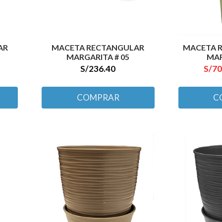
AR
MACETA RECTANGULAR
MACETA 
MARGARITA # 05
MAR
S/236.40
S/70
COMPRAR
C