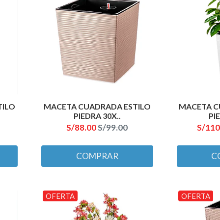
TILO
MACETA CUADRADA ESTILO
MACETA C
PIEDRA 30X..
PI
S/88.00
S/99.00
S/110
COMPRAR
C
OFERTA
OFERTA