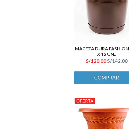
MACETA DURA FASHION #
X 12 UN..
S/120.00
S/142.00
COMPRAR
OFERTA