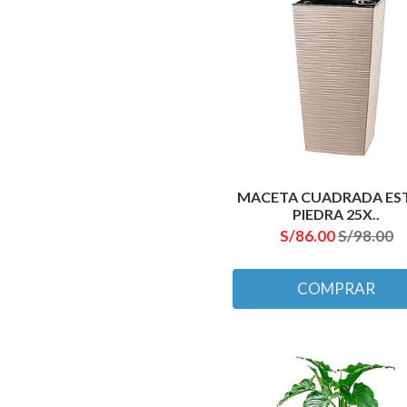
MACETA CUADRADA ES
PIEDRA 25X..
S/86.00
S/98.00
COMPRAR