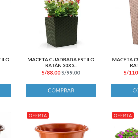
TILO
MACETA CUADRADA ESTILO
MACETA C
RATÁN 30X3..
RAT
S/88.00
S/99.00
S/110
COMPRAR
C
OFERTA
OFERTA