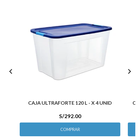
CAJA ULTRAFORTE 120 L - X 4 UNID
CA
S/292.00
COMPRAR