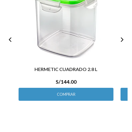
HERMETIC CUADRADO 2.8 L
C
S/144.00
COMPRAR