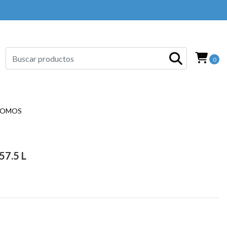
0
SOMOS
7.5 L