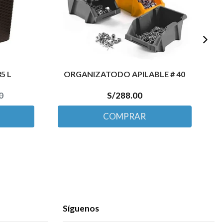
5 L
ORGANIZATODO APILABLE # 40
M
0
S/288.00
COMPRAR
Síguenos