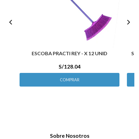
ESCOBA PRACTI REY - X 12 UNID
SI
S/128.04
COMPRAR
Sobre Nosotros