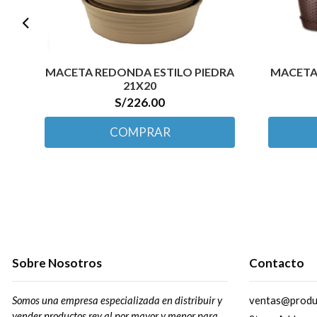
MACETA REDONDA ESTILO PIEDRA
MACETA
21X20
S/226.00
COMPRAR
Sobre Nosotros
Contacto
Somos una empresa especializada en distribuir y
ventas@produ
vender productos rey al por mayor y menor para