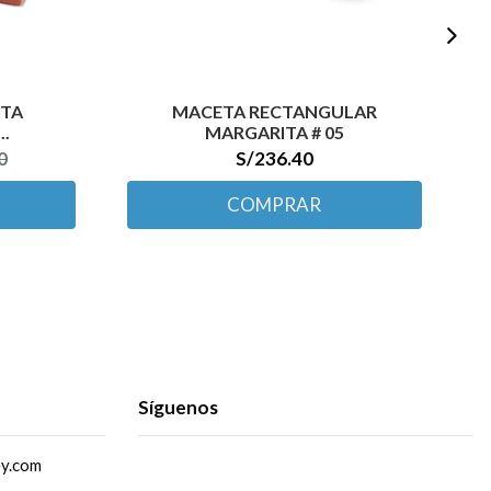
TTA
MACETA RECTANGULAR
C
..
MARGARITA # 05
0
S/236.40
COMPRAR
Síguenos
ey.com