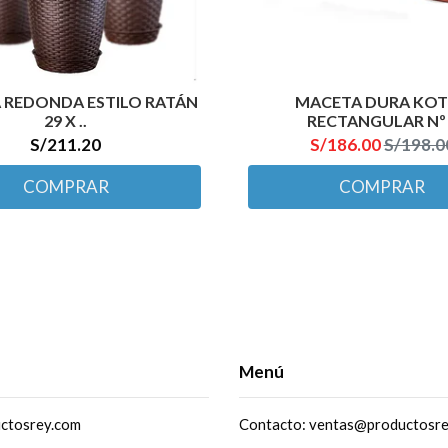
 REDONDA ESTILO RATÁN
MACETA DURA KO
29 X ..
RECTANGULAR Nº 
S/211.20
S/186.00
S/198.0
COMPRAR
COMPRAR
Menú
ctosrey.com
Contacto: ventas@productosr