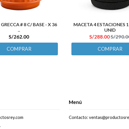
RECCA # 8 C/ BASE - X 36
MACETA 4 ESTACIONES 12
..
UNID
S/262.00
S/288.00
S/290.0
COMPRAR
COMPRAR
Menú
ctosrey.com
Contacto: ventas@productosr
,