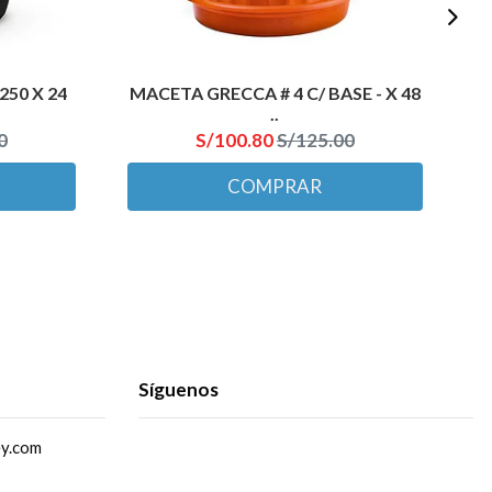
50 X 24
MACETA GRECCA # 4 C/ BASE - X 48
..
0
S/100.80
S/125.00
COMPRAR
Síguenos
ey.com