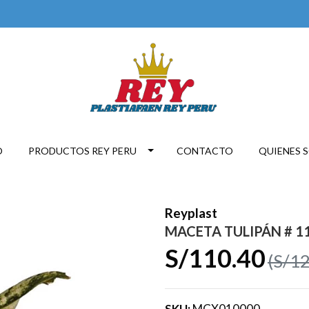
O
PRODUCTOS REY PERU
CONTACTO
QUIENES 
Reyplast
MACETA TULIPÁN # 11 
S/110.40
(S/12
SKU:
MCX010000