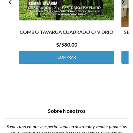
COMBO TAVARUA CUADRADO C/ VIDRIO
SET
..
S/580.00
COMPRAR
Sobre Nosotros
Somos una empresa especializada en distribuir y vender productos
rey al por mayor y menor para hogares, comercios e industrias.