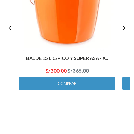
BALDE 15 L C/PICO Y SÚPER ASA - X..
B
S/300.00
S/365.00
COMPRAR