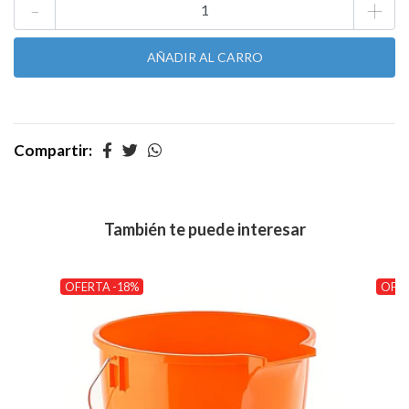
-
+
Compartir:
También te puede interesar
OFERTA -18%
OFER