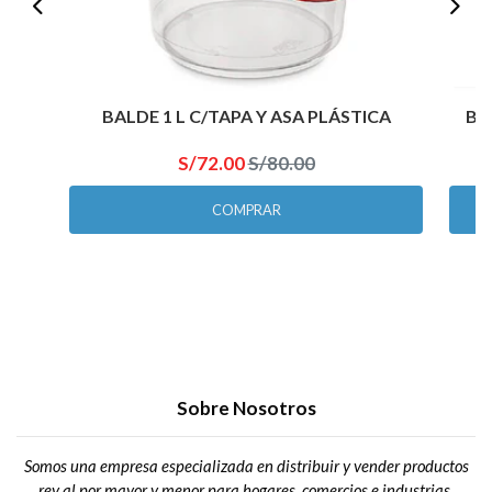
BALDE 1 L C/TAPA Y ASA PLÁSTICA
BA
S/72.00
S/80.00
COMPRAR
Sobre Nosotros
Somos una empresa especializada en distribuir y vender productos
rey al por mayor y menor para hogares, comercios e industrias.