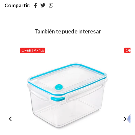
Compartir:
También te puede interesar
OFERTA -4%
OFER