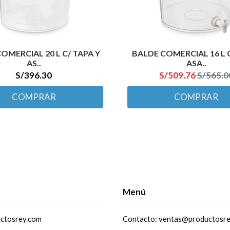
OMERCIAL 20 L C/ TAPA Y
BALDE COMERCIAL 16 L C
AS..
ASA..
S/396.30
S/509.76
S/565.0
COMPRAR
COMPRAR
Menú
ctosrey.com
Contacto: ventas@productosr