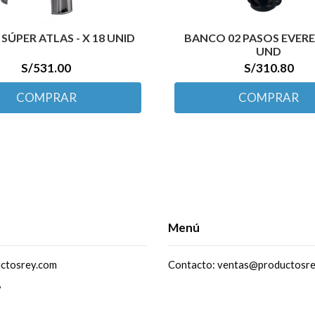
SÚPER ATLAS - X 18 UNID
BANCO 02 PASOS EVERES
UND
S/531.00
S/310.80
COMPRAR
COMPRAR
Menú
ctosrey.com
Contacto: ventas@productosr
,