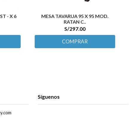
T - X 6
MESA TAVARUA 95 X 95 MOD.
RATAN C..
S/297.00
COMPRAR
Síguenos
ey.com