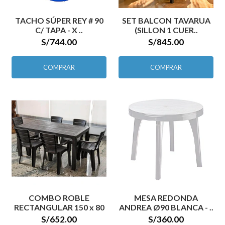
TACHO SÚPER REY # 90
SET BALCON TAVARUA
C/ TAPA - X ..
(SILLON 1 CUER..
S/744.00
S/845.00
COMPRAR
COMPRAR
COMBO ROBLE
MESA REDONDA
RECTANGULAR 150 x 80
ANDREA Ø90 BLANCA - ..
S/652.00
S/360.00